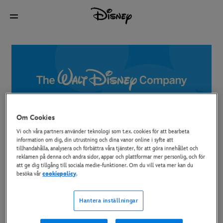
Om Cookies
Vi och våra partners använder teknologi som t.ex. cookies för att bearbeta
Om oss
information om dig, din utrustning och dina vanor online i syfte att
tillhandahålla, analysera och förbättra våra tjänster, för att göra innehållet och
reklamen på denna och andra sidor, appar och plattformar mer personlig, och för
att ge dig tillgång till sociala medie-funktioner. Om du vill veta mer kan du
besöka vår
cookiepolicy
.
Denna webbplats ägs och drivs av The Walt Disney
Company Limited. Registrerat i England och Wales under
Hantera inställningar
organisationsnummer 530051 och med registrerat kontor
på 3 Queen Caroline Street, Hammersmith, London, W6