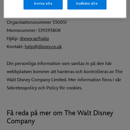
Avvisa alla
Godkänn alla
9PE.
Organisationsnummer 530051
Momsnummer: 539293808
Hjälp:
disney.se/hjalp
Kontakt:
help@disney.co.uk
Din personliga information som samlas in på den här
webbplatsen kommer att hanteras och kontrolleras av The
Walt Disney Company Limited. Mer information finns i vår
Sekretesspolicy och Policy för cookies.
Få reda på mer om The Walt Disney
Company