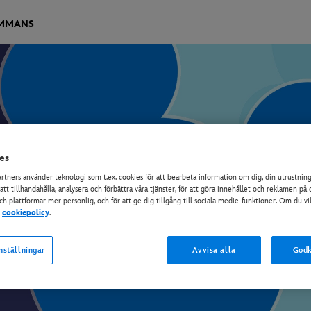
AMMANS
es
artners använder teknologi som t.ex. cookies för att bearbeta information om dig, din utrustnin
 att tillhandahålla, analysera och förbättra våra tjänster, för att göra innehållet och reklamen p
och plattformar mer personlig, och för att ge dig tillgång till sociala medie-funktioner. Om du vi
r
cookiepolicy
.
Upplev alla dina favoritserier från Disneys tv-kanaler
nställningar
Avvisa alla
Godk