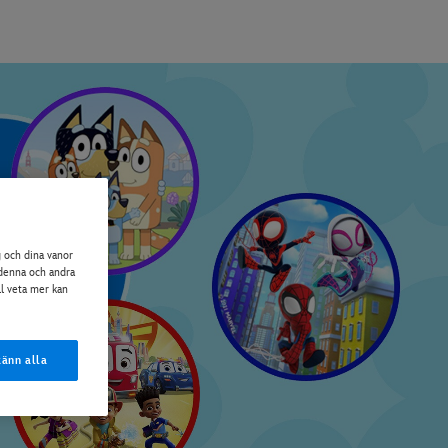
g och dina vanor
å denna och andra
ll veta mer kan
änn alla