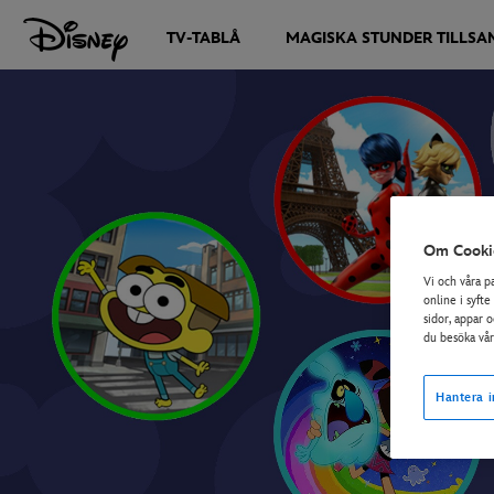
TV-TABLÅ
MAGISKA STUNDER TILLS
Om Cooki
Vi och våra p
online i syfte
sidor, appar 
du besöka vå
Hantera i